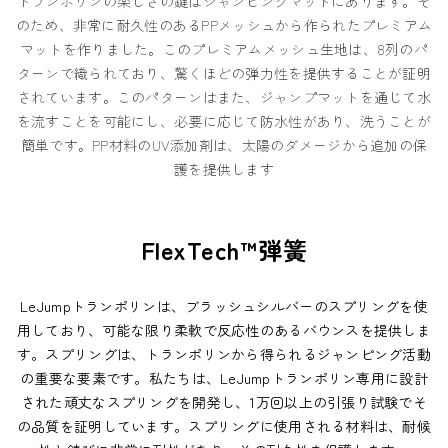
トランポリンの楽しさの鍵はジャンピングマットにあります。そ
のため、非常に耐久性のあるPPメッシュから作られたプレミアム
マットを作りました。このプレミアムメッシュ生地は、8列のパ
ターンで織られており、驚くほどの弾力性を提供することが証明
されています。このパターンはまた、ジャンプマットを通じて水
を流すことを可能にし、必要に応じて防水性があり、洗うことが
簡単です。PP材料のUV添加剤は、太陽のダメージから追加の保
護を提供します
FlexTech™弾簧
LeJumpトランポリンは、ブラッシュシルバーのスプリングを使
用しており、可能な限り柔軟で反応性のあるバウンスを提供しま
す。スプリングは、トランポリンから得られるジャンピング活動
の重要な要素です。私たちは、LeJumpトランポリン専用に設計
された頑丈なスプリングを開発し、1万回以上の引張り試験でそ
の品質を証明しています。スプリングに使用される材料は、耐候