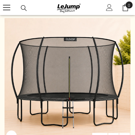
0
コンテンツに進む
0
個
の
ア
イ
テ
ム