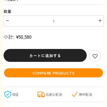
数量
パ
パ
ン
ン
プ
プ
小計:
¥50,580
キ
キ
ン
ン
Pro
Pro
の
の
数
数
カートに追加する
量
量
を
を
減
増
ら
や
COMPARE PRODUCTS
す
す
保証
迅速な配送
無料配送