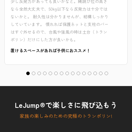
少し反発力があっても良いかなと。縄跳び位の高さ
なら全然大丈夫で、50kg以下なら反発力は十分では
ないかと。 耐久性は分かりませんが、結構しっかり
していています。 慣れれば保護ネットと支柱のバー
はすぐ外せるので、台風や強風の時は土台（トラン
ポリン）だけにした方が良いかも。
置けるスペースがあれば子供におススメ！
LeJump®で楽しさに飛び込もう
家族の楽しみのための究極のトランポリン!