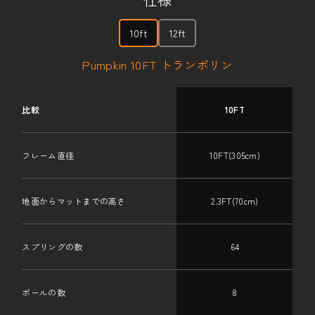
10ft
12ft
Pumpkin 10FT トランポリン
比較
10FT
フレーム直径
10FT(305cm)
地面からマットまでの高さ
2.3FT(70cm)
スプリングの数
64
ポールの数
8