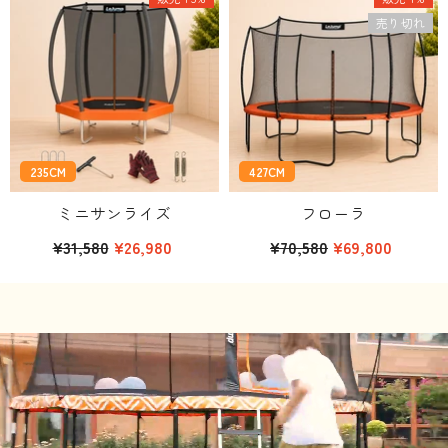
売り切れ
235CM
427CM
ミニサンライズ
フローラ
¥31,580
¥26,980
¥70,580
¥69,800