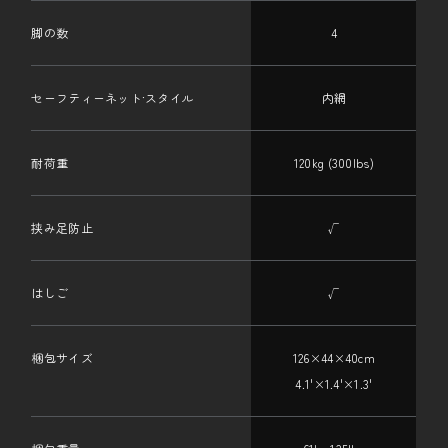
脚の数
4
セーフティーネット·スタイル
内網
耐荷重
120kg (300lbs)
挟み足防止
√
はしご
√
梱包サイズ
126×44×40cm
4.1'×1.4'×1.3'