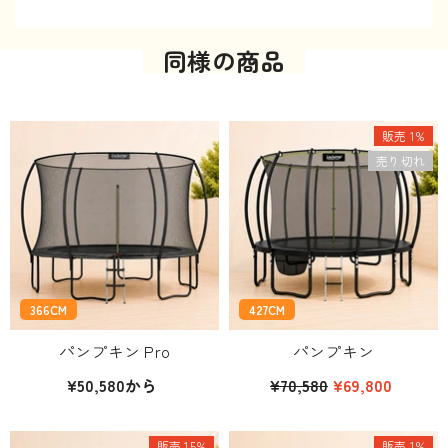
同様の商品
販売 1%
売り切れ
366CM
427CM
パンプキン Pro
パンプキン
¥50,580から
¥70,580
¥69,800
販売 15%
販売 1%